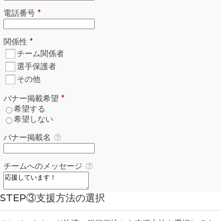
必須
電話番号
*
必須
関係性
*
関係性
*
必須
チーム関係者
選手保護者
その他
必須
バナー掲載希望
*
バナー掲載希望
*
必須
希望する
希望しない
バナー掲載名
チームへのメッセージ
STEP③支援方法の選択