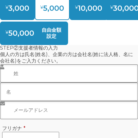
3,000
5,000
10,000
30,00
¥
¥
¥
¥
自由金額
50,000
¥
設定
STEP②支援者情報の入力
個人の方は氏名(姓名)、企業の方は会社名(姓に法人格、名に
会社名)をご入力ください。
姓
*
名
メールアドレス
*
必須
フリガナ
*