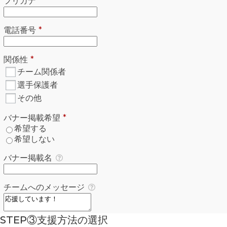
必須
フリガナ
*
必須
電話番号
*
必須
関係性
*
関係性
*
必須
チーム関係者
選手保護者
その他
必須
バナー掲載希望
*
バナー掲載希望
*
必須
希望する
希望しない
バナー掲載名
チームへのメッセージ
STEP③支援方法の選択