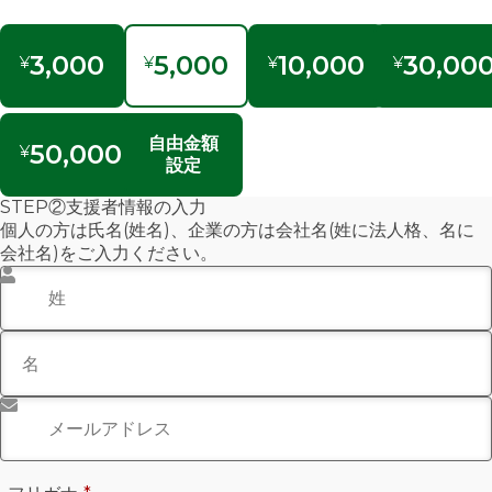
3,000
5,000
10,000
30,00
¥
¥
¥
¥
自由金額
50,000
¥
設定
STEP②支援者情報の入力
個人の方は氏名(姓名)、企業の方は会社名(姓に法人格、名に
会社名)をご入力ください。
姓
*
名
メールアドレス
*