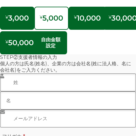
3,000
5,000
10,000
30,00
¥
¥
¥
¥
自由金額
50,000
¥
設定
STEP②支援者情報の入力
個人の方は氏名(姓名)、企業の方は会社名(姓に法人格、名に
会社名)をご入力ください。
姓
*
名
メールアドレス
*