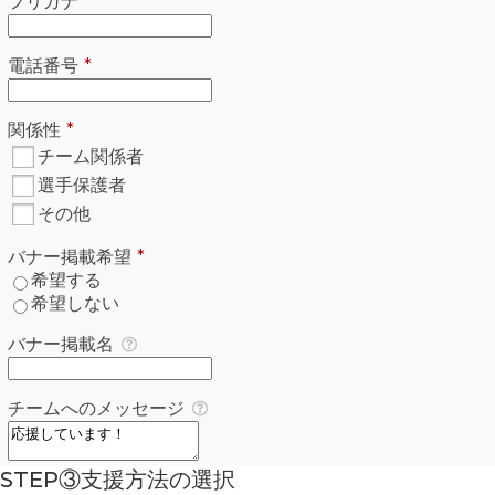
必須
フリガナ
*
必須
電話番号
*
必須
関係性
*
関係性
*
必須
チーム関係者
選手保護者
その他
必須
バナー掲載希望
*
バナー掲載希望
*
必須
希望する
希望しない
バナー掲載名
チームへのメッセージ
STEP③支援方法の選択