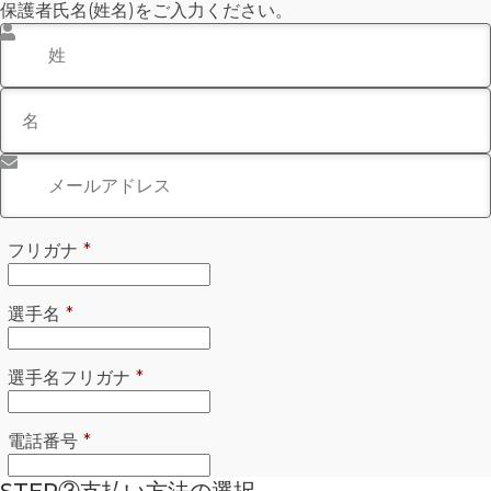
保護者氏名(姓名)をご入力ください。
姓
*
名
メールアドレス
*
必須
フリガナ
*
必須
選手名
*
必須
選手名フリガナ
*
必須
電話番号
*