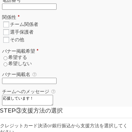
電話番号
*
必須
関係性
*
関係性
*
必須
チーム関係者
選手保護者
その他
必須
バナー掲載希望
*
バナー掲載希望
*
必須
希望する
希望しない
バナー掲載名
チームへのメッセージ
STEP③支援方法の選択
クレジットカード決済or銀行振込から支援方法を選択してく
ださい。