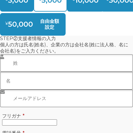
3,000
5,000
10,000
30,00
自由金額
50,000
¥
設定
STEP②支援者情報の入力
個人の方は氏名(姓名)、企業の方は会社名(姓に法人格、名に
会社名)をご入力ください。
姓
*
名
メールアドレス
*
必須
フリガナ
*
必須