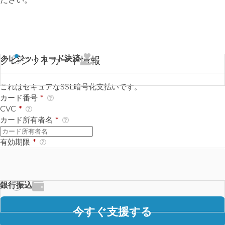
クレジットカード決済
クレジットカード情報
これはセキュアなSSL暗号化支払いです。
カード番号
*
CVC
*
カード所有者名
*
有効期限
*
銀行振込