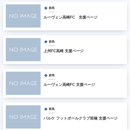
群馬
ルーヴェン高崎FC 支援ページ
群馬
上州FC高崎 支援ページ
群馬
ルーヴェン高崎FC 支援ページ
群馬
パルケ フットボールクラブ前橋 支援ページ