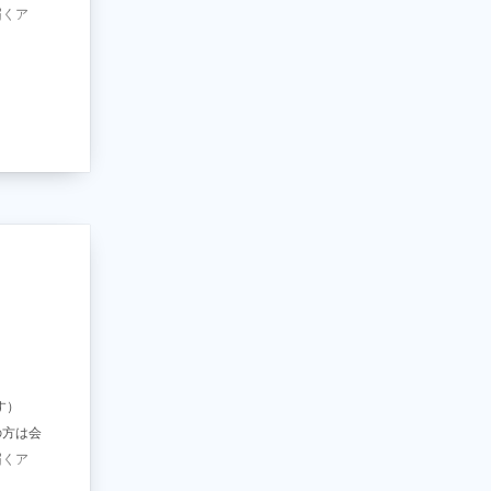
届くア
す）
の方は会
届くア