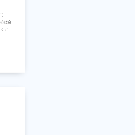
す）
の方は会
届くア