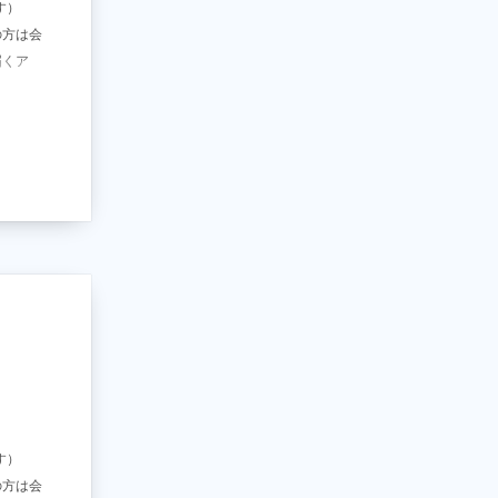
す）
の方は会
届くア
す）
の方は会