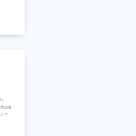
す）
の方は会
届くア