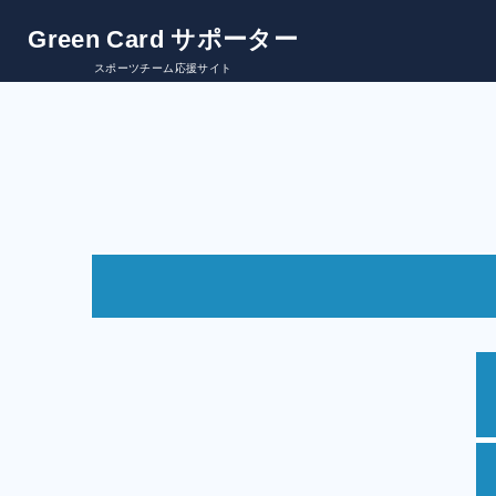
Green Card サポーター
スポーツチーム応援サイト
決済方法について
①
「金額」
を確認してください。
②
「情報」
を入力してください。
・保護者氏名
・メールアドレス（必ず届くアドレスを入力して