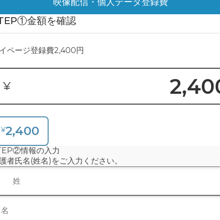
カード決済 or 銀行振込）
 Expressのみ
かります）
なります。
ます。
、
決済前に「@green-card.co.jp」のメールを受信できるように設