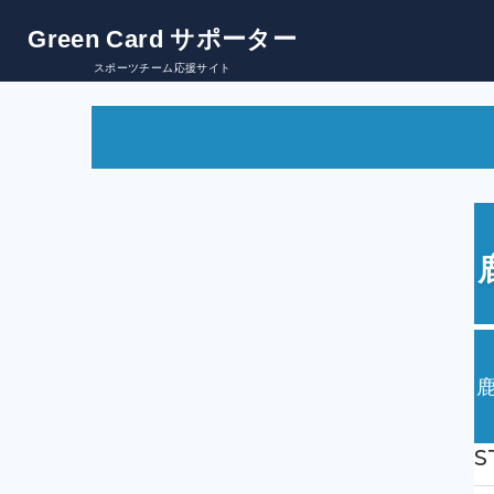
Green Card サポーター
スポーツチーム応援サイト
決済方法について
①
「支援金額」
を選択してください。（自由金額設
②
「支援者情報」
を入力してください。
・氏名（個人の方は氏名(姓名)、企業の方は会社名
・メールアドレス（必ず届くアドレスを入力して
・フリガナ
・電話番号
・応援バナー掲載希望
・応援バナー掲載名
・応援バナー掲載コメント（短文のみ、長文は一