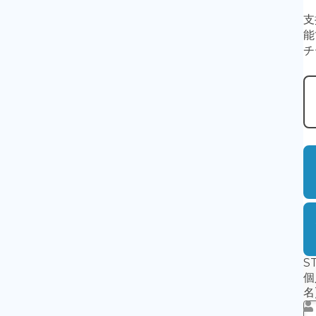
④
「支援方法」
を選択してください。（クレジットカ
※利用可能なカード：Visa・MasterCard・American
※恐れ入りますが銀行振込手数料はご負担下さい
⑤
「支援する」
をクリックしてください。
決済後に
・クレジットカード利用は決済完了時
・銀行振込は口座への入金が確認出来次第（数日か
※年末年始に銀行振込の方は入金確認が1/4以降と
ご登録いただくメールアドレスに支援証明書が送付
迷惑メールとして受信拒否をされてしまわないよう