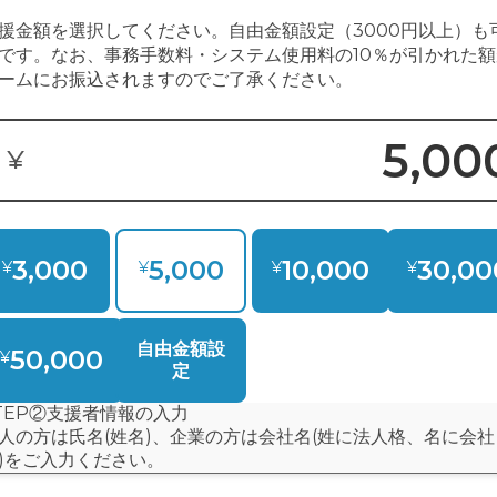
ード決済 or 銀行振込）
 Expressのみ
かります）
なります。
されます。
、
決済前に「@green-card.co.jp」のメールを受信できるように設