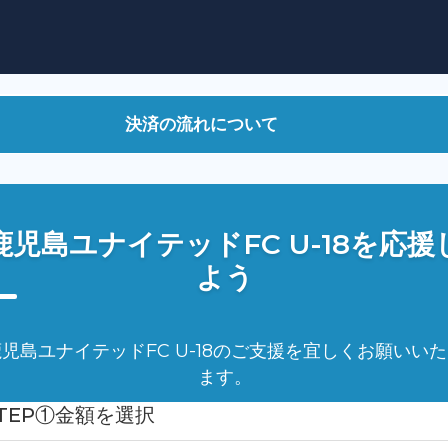
決済の流れについて
定も可能です）
(姓に法人格、名に会社名)をご入力ください。）
ください）
部掲載）