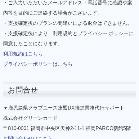
・ご入力いただいたメールアドレス・電話番号に確認や案
内等を目的にご連絡する場合がございます。
・支援確定後のプランの間違いによる返金はできません。
・支援確定後により、利用規約とプライバシー ポリシーに
同意したことになります。
利用規約はこちら
プライバシーポリシーはこちら
お問合せ
▼鹿児島県クラブユース連盟DX推進業務代行サポート
株式会社グリーンカード
〒810-0001 福岡市中央区天神2-11-1 福岡PARCO新館5階
お問い合わせはこちら