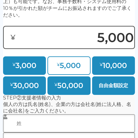
・応援バナー掲載希望
・応援バナー掲載名
・応援バナー掲載コメント（短文のみ、長文は一部掲
載）
④
「支援方法」
を選択してください。（クレジットカード
決済 or 銀行振込）
※利用可能なカード：Visa・MasterCard・American
Expressのみ
※恐れ入りますが銀行振込手数料はご負担下さい
⑤
「支援する」
をクリックしてください。
決済後に
・クレジットカード利用は決済完了時
・銀行振込は口座への入金が確認出来次第（数日かかりま
す）