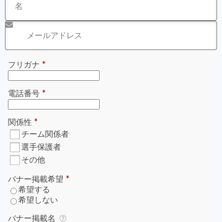
※年末年始に銀行振込の方は入金確認が1/4以降となりま
す。
ご登録いただくメールアドレスに支援証明書が送付されま
す。
迷惑メールとして受信拒否をされてしまわないよう、
決済
前に「@green-card.co.jp」のメールを受信できるように
設定
お願いいたします。