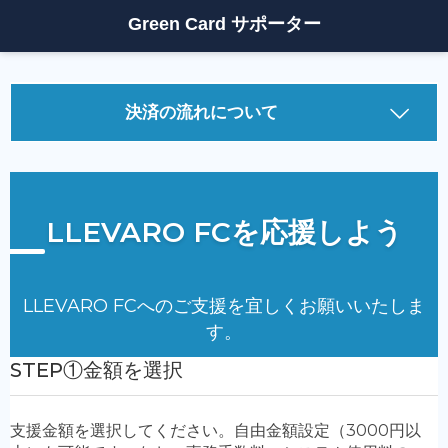
Green Card サポーター
決済の流れについて
決済方法について
①
「支援金額」
を選択してください。（自由金額設定も可
能です）
②
「支援者情報」
を入力してください。
・氏名（個人の方は氏名(姓名)、企業の方は会社名(姓に
法人格、名に会社名)をご入力ください。）
・メールアドレス（必ず届くアドレスを入力してくださ
い）
・フリガナ
・電話番号