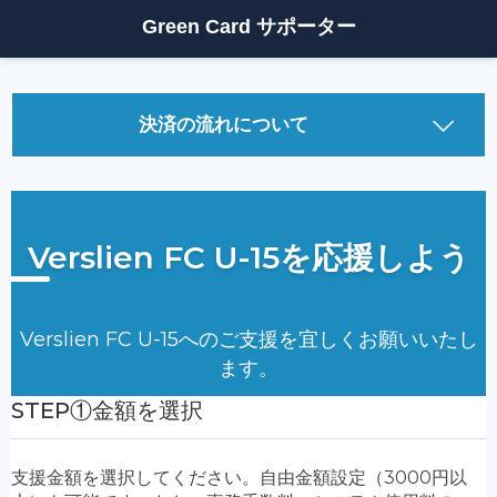
Green Card サポーター
決済の流れについて
決済方法について
①
「支援金額」
を選択してください。（自由金額設定も可
能です）
②
「支援者情報」
を入力してください。
・氏名（個人の方は氏名(姓名)、企業の方は会社名(姓に
法人格、名に会社名)をご入力ください。）
・メールアドレス（必ず届くアドレスを入力してくださ
い）
・フリガナ
・電話番号