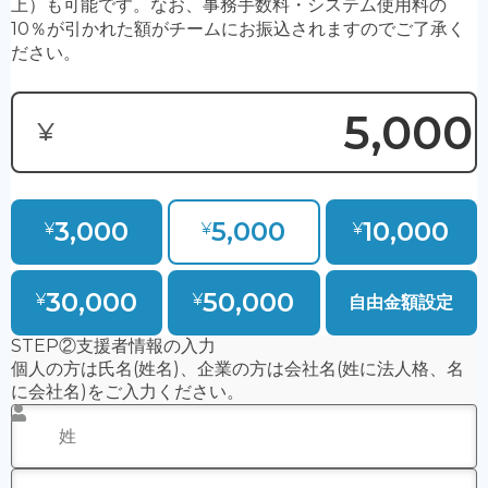
・応援バナー掲載希望
・応援バナー掲載名
・応援バナー掲載コメント（短文のみ、長文は一部掲
載）
④
「支援方法」
を選択してください。（クレジットカード
決済 or 銀行振込）
※利用可能なカード：Visa・MasterCard・American
Expressのみ
※恐れ入りますが銀行振込手数料はご負担下さい
⑤
「支援する」
をクリックしてください。
決済後に
・クレジットカード利用は決済完了時
・銀行振込は口座への入金が確認出来次第（数日かかりま
す）