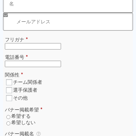
※年末年始に銀行振込の方は入金確認が1/4以降となりま
す。
ご登録いただくメールアドレスに支援証明書が送付されま
す。
迷惑メールとして受信拒否をされてしまわないよう、
決済
前に「@green-card.co.jp」のメールを受信できるように
設定
お願いいたします。