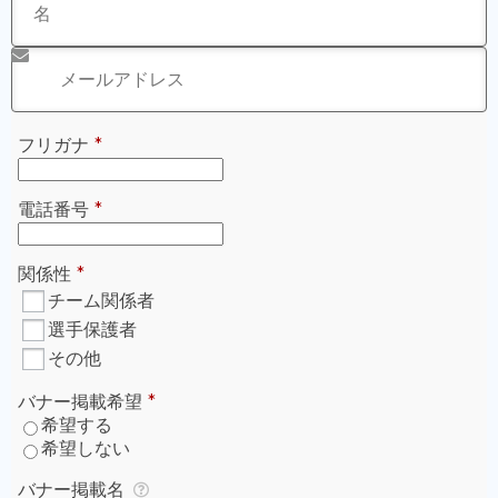
※年末年始に銀行振込の方は入金確認が1/4以降となりま
す。
ご登録いただくメールアドレスに支援証明書が送付されま
す。
迷惑メールとして受信拒否をされてしまわないよう、
決済
前に「@green-card.co.jp」のメールを受信できるように
設定
お願いいたします。