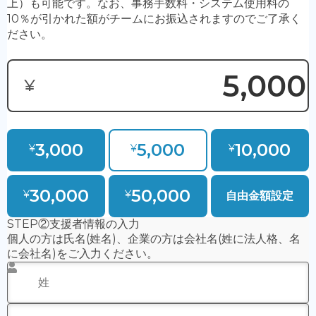
・応援バナー掲載希望
・応援バナー掲載名
・応援バナー掲載コメント（短文のみ、長文は一部掲
載）
④
「支援方法」
を選択してください。（クレジットカード
決済 or 銀行振込）
※利用可能なカード：Visa・MasterCard・American
Expressのみ
※恐れ入りますが銀行振込手数料はご負担下さい
⑤
「支援する」
をクリックしてください。
決済後に
・クレジットカード利用は決済完了時
・銀行振込は口座への入金が確認出来次第（数日かかりま
す）