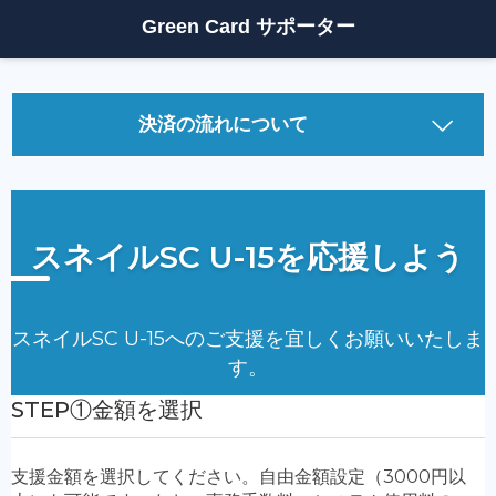
Green Card サポーター
決済の流れについて
決済方法について
①
「支援金額」
を選択してください。（自由金額設定も可
能です）
②
「支援者情報」
を入力してください。
・氏名（個人の方は氏名(姓名)、企業の方は会社名(姓に
法人格、名に会社名)をご入力ください。）
・メールアドレス（必ず届くアドレスを入力してくださ
い）
・フリガナ
・電話番号