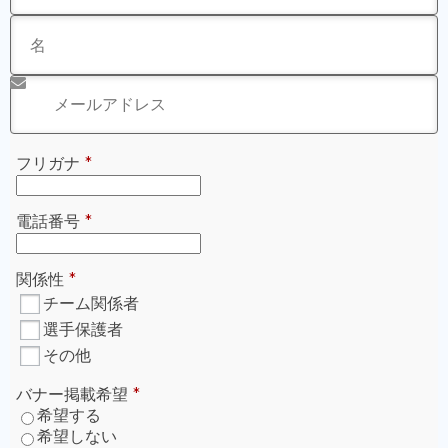
※年末年始に銀行振込の方は入金確認が1/4以降となりま
す。
ご登録いただくメールアドレスに支援証明書が送付されま
す。
迷惑メールとして受信拒否をされてしまわないよう、
決済
前に「@green-card.co.jp」のメールを受信できるように
設定
お願いいたします。