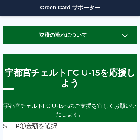
Green Card サポーター
決済の流れについて
決済方法について
①
「支援金額」
を選択してください。（自由金額設定も可
能です）
②
「支援者情報」
を入力してください。
・氏名（個人の方は氏名(姓名)、企業の方は会社名(姓に
法人格、名に会社名)をご入力ください。）
・メールアドレス（必ず届くアドレスを入力してくださ
い）
・フリガナ
・電話番号