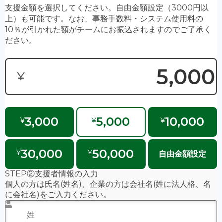
・応援バナー掲載希望
・応援バナー掲載名
・応援バナー掲載コメント（短文のみ、長文は一部掲
載）
④
「支援方法」
を選択してください。（クレジットカード
決済 or 銀行振込）
※利用可能なカード：Visa・MasterCard・American
Expressのみ
※恐れ入りますが銀行振込手数料はご負担下さい
⑤
「支援する」
をクリックしてください。
決済後に
・クレジットカード利用は決済完了時
・銀行振込は口座への入金が確認出来次第（数日かかりま
す）