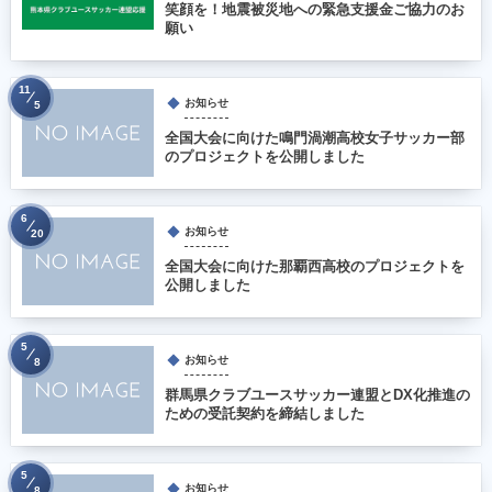
笑顔を！地震被災地への緊急支援金ご協力のお
願い
11
お知らせ
5
全国大会に向けた鳴門渦潮高校女子サッカー部
のプロジェクトを公開しました
6
お知らせ
20
全国大会に向けた那覇西高校のプロジェクトを
公開しました
5
お知らせ
8
群馬県クラブユースサッカー連盟とDX化推進の
ための受託契約を締結しました
5
お知らせ
8