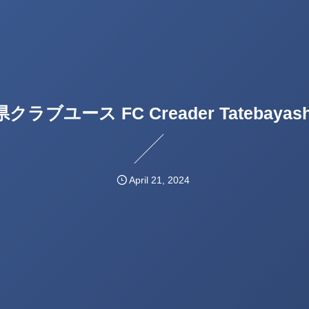
クラブユース FC Creader Tatebayashi
April
21
,
2024