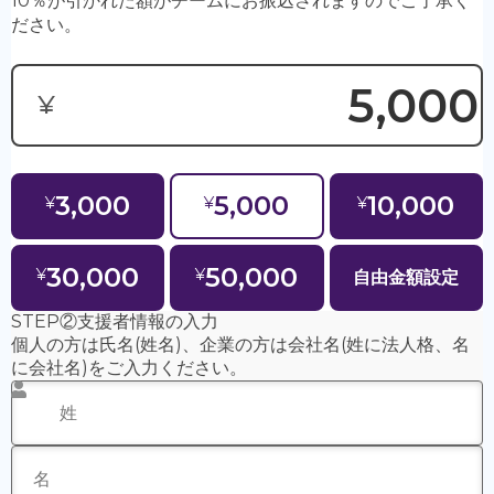
・応援バナー掲載希望
・応援バナー掲載名
・応援バナー掲載コメント（短文のみ、長文は一部掲
載）
④
「支援方法」
を選択してください。（クレジットカード
決済 or 銀行振込）
※利用可能なカード：Visa・MasterCard・American
Expressのみ
※恐れ入りますが銀行振込手数料はご負担下さい
⑤
「支援する」
をクリックしてください。
決済後に
・クレジットカード利用は決済完了時
・銀行振込は口座への入金が確認出来次第（数日かかりま
す）