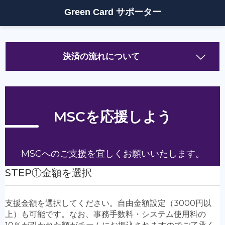
Green Card サポーター
決済の流れについて
決済方法について
①
「支援金額」
を選択してください。（自由金額設定も可
能です）
②
「支援者情報」
を入力してください。
・氏名（個人の方は氏名(姓名)、企業の方は会社名(姓に
法人格、名に会社名)をご入力ください。）
・メールアドレス（必ず届くアドレスを入力してくださ
い）
・フリガナ
・電話番号