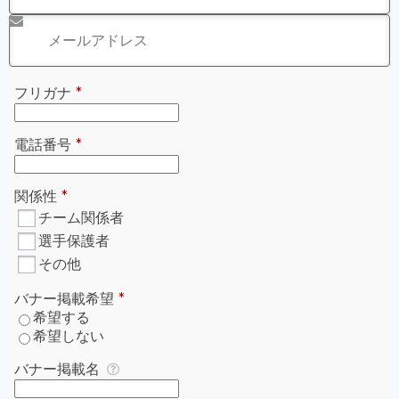
※年末年始に銀行振込の方は入金確認が1/4以降となりま
す。
ご登録いただくメールアドレスに支援証明書が送付されま
す。
迷惑メールとして受信拒否をされてしまわないよう、
決済
前に「@green-card.co.jp」のメールを受信できるように
設定
お願いいたします。