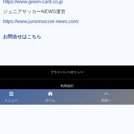
https://www.green-card.co.jp
決済
ジュニアサッカーNEWS運営
前に「@green-card.co.jp」のメールを受信できるように
https://www.juniorsoccer-news.com/
設定
お問合せはこちら
プライバシーポリシー
利用規約
特定商取引法に基づく表記
メニュー
ホーム
先頭へ
個人情報保護方針
運営会社