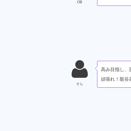
OB
高み目指し、
頑張れ！龍谷
そら