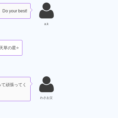
 your best!
a.k
 天草の星⭐
って頑張ってく
わさお父