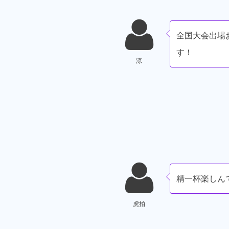
全国大会出場
す！
涼
精一杯楽しん
虎拍