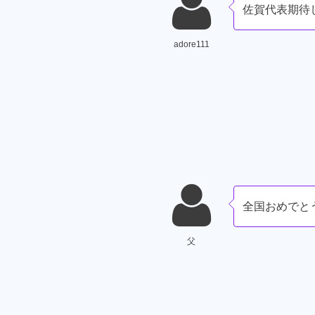
佐賀代表期待
adore111
全国おめでと
父