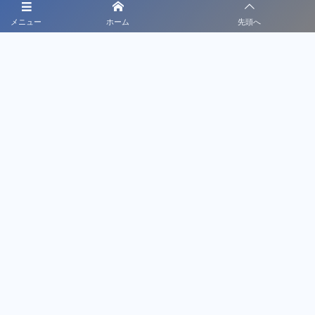
メニュー
ホーム
先頭へ
August
1
,
2026
November
5
,
2025
お知らせ
お知らせ
【募金箱】熊本のサッカー少年・保
全国大会に向けた鳴門渦潮高
護者たちに笑顔を！地震被災地への
サッカー部のプロジェクトを
緊急支援金ご協力のお願い
ました
greencardの記事一覧
プライバシーポリシー
利用規約
特定商取引法に基づく表記