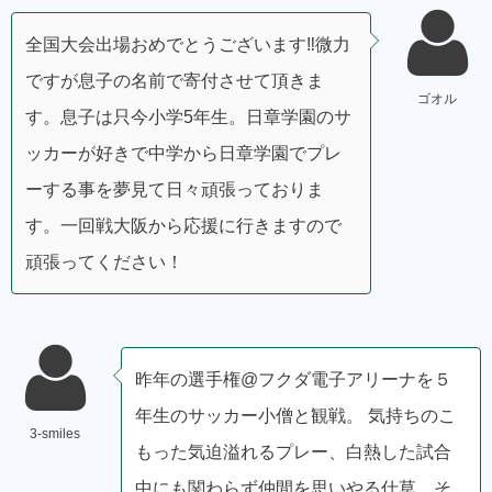
全国大会出場おめでとうございます‼︎微力
ですが息子の名前で寄付させて頂きま
ゴオル
す。息子は只今小学5年生。日章学園のサ
ッカーが好きで中学から日章学園でプレ
ーする事を夢見て日々頑張っておりま
す。一回戦大阪から応援に行きますので
頑張ってください！
昨年の選手権@フクダ電子アリーナを５
年生のサッカー小僧と観戦。 気持ちのこ
3-smiles
もった気迫溢れるプレー、白熱した試合
中にも関わらず仲間を思いやる仕草、そ