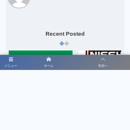
Recent Posted
メニュー
ホーム
先頭へ
August
1
,
2026
November
20
,
2025
お知らせ
応援コメント
【募金箱】熊本のサッカー少年・保
日章学園サッカー部への応援
護者たちに笑顔を！地震被災地への
ト2025
緊急支援金ご協力のお願い